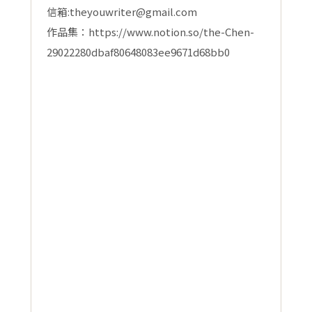
信箱:theyouwriter@gmail.com
作品集：https://www.notion.so/the-Chen-
29022280dbaf80648083ee9671d68bb0