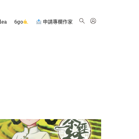
dea
6go
申請專欄作家