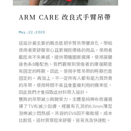
ARM CARE 改良式手臂吊帶
May.22.2020
這設計最主要的概念是把手臂吊帶優良化，帶給
使用者更舒服安心且更親民價格的用品。使用者
戴起來不失美感，提供兩種圖案選擇，使用莫蘭
迪色系8種配色。我們觀察到受傷者的康復期是
有固定的時期，因此，使用手臂吊帶的時期也是
固定的。 再加上，不一定所有人都有能力買昂貴
的吊帶，使用時間不長且會重複利用的機率低，
因此我們才會採取此材料帶入設計。
雙肩的吊帶減少肩膀受力。主體是純棉布收邊選
擇了TV布減少刮膚，裡層有孔洞的0.3mm薄型
泡棉減少悶熱感。吊袋的EVA因不需裁縫，成本
比較低。這材質穿起來舒服，容易洗及快速乾。