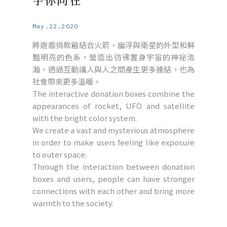
May.22.2020
將遊戲捐款箱結合火箭、幽浮與衛星的外型和鮮
豔明亮的色系，營造出彷彿置身宇宙的神祕浩
瀚，透過互動讓人與人之間產生更多連結，也為
社會帶來更多溫暖。
The interactive donation boxes combine the
appearances of rocket, UFO and satellite
with the bright color system.
We create a vast and mysterious atmosphere
in order to make users feeling like exposure
to outer space.
Through the interaction between donation
boxes and users, people can have stronger
connections with each other and bring more
warmth to the society.