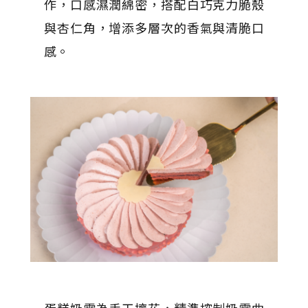
作，口感濕潤綿密，搭配白巧克力脆殼
與杏仁角，增添多層次的香氣與清脆口
感。
蛋糕奶霜為手工擠花，精準控制奶霜曲