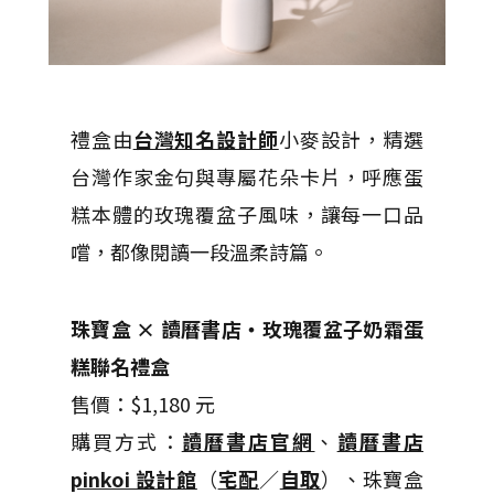
禮盒由
台灣知名設計師
小麥設計，精選
台灣作家金句與專屬花朵卡片，呼應蛋
糕本體的玫瑰覆盆子風味，讓每一口品
嚐，都像閱讀一段溫柔詩篇。
珠寶盒 × 讀曆書店・玫瑰覆盆子奶霜蛋
糕聯名禮盒
售價：$1,180 元
購買方式：
讀曆書店官網
、
讀曆書店
pinkoi 設計館
（
宅配
／
自取
）、珠寶盒