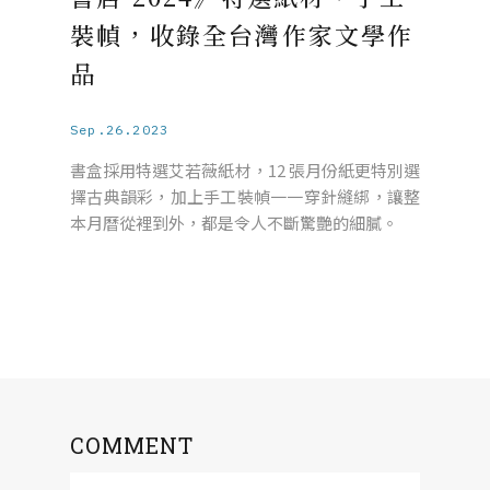
裝幀，收錄全台灣作家文學作
品
Sep.26.2023
書盒採用特選艾若薇紙材，12 張月份紙更特別選
擇古典韻彩，加上手工裝幀一一穿針縫綁，讓整
本月曆從裡到外，都是令人不斷驚艷的細膩。
COMMENT