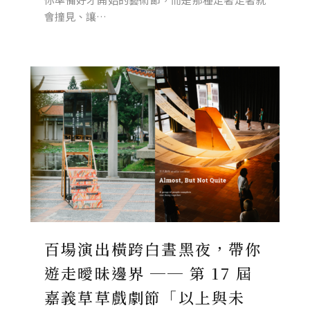
會撞見、讓…
百場演出橫跨白晝黑夜，帶你
遊走曖昧邊界 ── 第 17 屆
嘉義草草戲劇節「以上與未