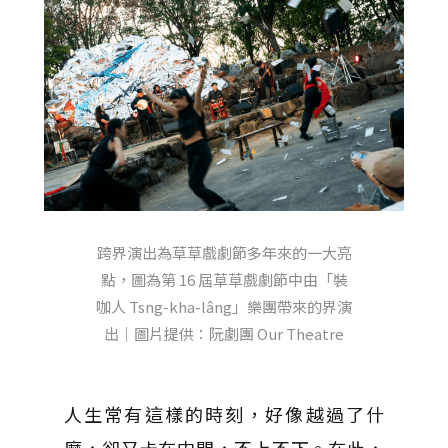
跨界演出為草草戲劇節多年來的一大亮
點，圖為第 16 屆草草戲劇節中由「裝
咖人 Tsng-kha-lâng」樂團帶來的界演
出｜圖片提供：阮劇團 Our Theatre
人生常有這樣的時刻，好像越過了什