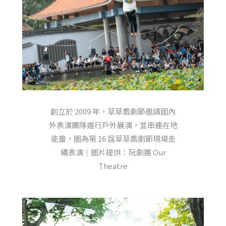
創立於 2009 年，草草戲劇節邀請國內
外表演團隊進行戶外展演，並串連在地
能量，圖為第 16 屆草草戲劇節現場走
繩表演｜圖片提供：阮劇團 Our
Theatre