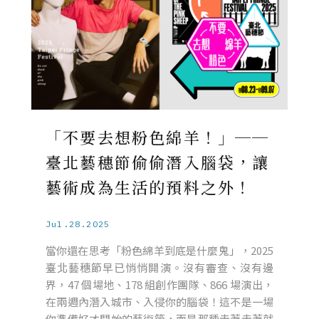
「不要去想粉色綿羊！」──
臺北藝穗節偷偷潛入腦袋，讓
藝術成為生活的預料之外！
Jul.28.2025
當你還在思考「粉色綿羊到底是什麼鬼」，2025
臺北藝穗節早已悄悄開演。沒有審查、沒有邊
界，47 個場地、178 組創作團隊、866 場演出，
在兩週內潛入城市、入侵你的腦袋！這不是一場
你準備好才開始的藝術節，而是那種走著走著就