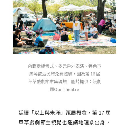
內野走繩儀式、多元戶外表演、特色市
集等歡迎民眾免費體驗，圖為第 16 屆
草草戲劇節市集現場｜圖片提供：阮劇
團Our Theatre
延續「以上與未滿」策展概念，第 17 屆
草草戲劇節主視覺也邀請地理系出身，