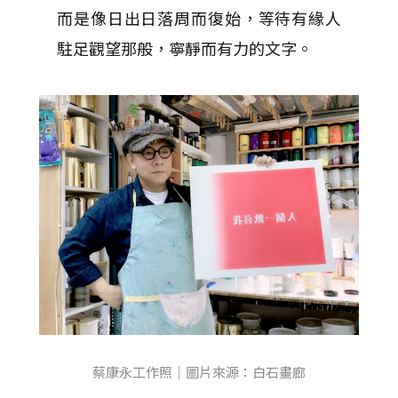
而是像日出日落周而復始，等待有緣人
駐足觀望那般，寧靜而有力的文字。
蔡康永工作照｜圖片來源：白石畫廊