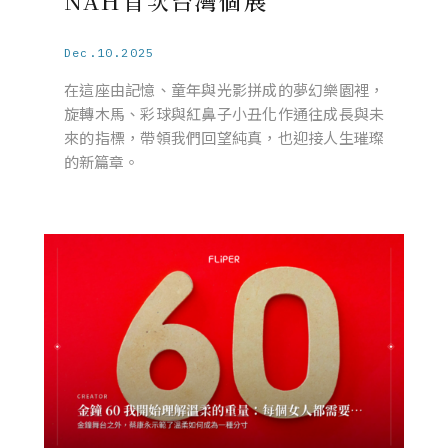
NAH首次台灣個展
Dec.10.2025
在這座由記憶、童年與光影拼成的夢幻樂園裡，
旋轉木馬、彩球與紅鼻子小丑化作通往成長與未
來的指標，帶領我們回望純真，也迎接人生璀璨
的新篇章。