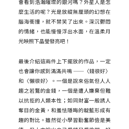
會看到浩瀚璀璨的銀河嗎？外星人是怎
麼生活的呢？光是放縱無厘頭的幻想在
腦海衝撞，就不禁笑了出來。深沉鬱悶
的情緒，也能慢慢浮出水面，在溫柔月
光映照下晶瑩發亮吧！
最後介紹這兩件上下擺放的作品，一定
也會讓你感到滿滿共鳴 ──〈錢很好〉
和〈懶很好〉。一個是說來俗氣但人人
趨之若鶩的金錢，一個是遭人嫌棄但難
以抗拒的人類本性；如同財富一般誘人
奪目的金黃，和羞怯隱晦的靛藍形成有
趣的對比。雖然從小學習勤奮節儉是美