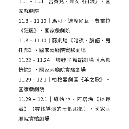
11.1 – 11.3｜吉賽兒．韋安《群浪》・國
家戲劇院
11.8 – 11.10｜馬可．達席爾瓦．費雷拉
《狂履》・國家戲劇院
11.8 – 11.10｜窮劇場《暗夜．腹語．鬼
托邦》・國家兩廳院實驗劇場
11.22 – 11.24｜壞鞋子舞蹈劇場《島嶼
恍惚》・國家兩廳院實驗劇場
11.29 – 12.1｜柏格曼劇團《羊之歌》・
國家戲劇院
11.29 – 12.1｜維帢亞．阿塔瑪《捉迷
藏》（尋找導演的七個那個）・國家兩
廳院實驗劇場