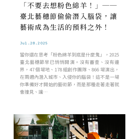
「不要去想粉色綿羊！」──
臺北藝穗節偷偷潛入腦袋，讓
藝術成為生活的預料之外！
Jul.28.2025
當你還在思考「粉色綿羊到底是什麼鬼」，2025
臺北藝穗節早已悄悄開演。沒有審查、沒有邊
界，47 個場地、178 組創作團隊、866 場演出，
在兩週內潛入城市、入侵你的腦袋！這不是一場
你準備好才開始的藝術節，而是那種走著走著就
會撞見、讓…