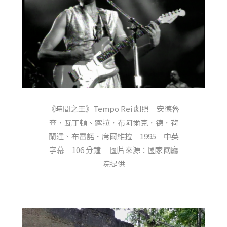
《時間之王》Tempo Rei 劇照｜安德魯
查．瓦丁頓、露拉．布阿爾克．德．荷
蘭達、布雷諾．席爾維拉｜1995｜中英
字幕｜106 分鐘 ｜圖片來源：國家兩廳
院提供