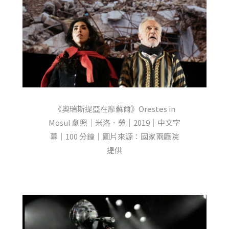
《奧瑞斯提亞在摩蘇爾》Orestes in
Mosul 劇照｜米洛．勞｜2019｜中文字
幕｜100 分鐘｜圖片來源：國家兩廳院
提供