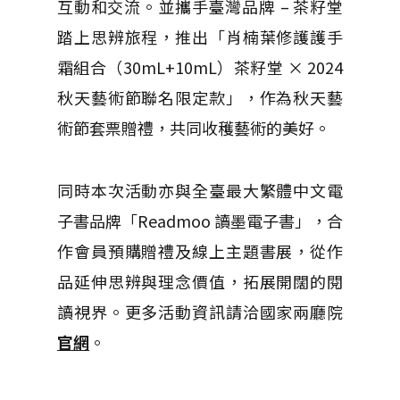
互動和交流。並攜手臺灣品牌 – 茶籽堂
踏上思辨旅程，推出「肖楠葉修護護手
霜組合（30mL+10mL）茶籽堂 × 2024
秋天藝術節聯名限定款」，作為秋天藝
術節套票贈禮，共同收穫藝術的美好。
同時本次活動亦
與全臺最大繁體中文電
子書品牌「Readmoo 讀墨電子書」，合
作會員預購贈禮及線上主題書展，從作
品延伸思辨與理念價值，拓展開闊的閱
讀視界。更多活動資訊請洽國家兩廳院
官網
。