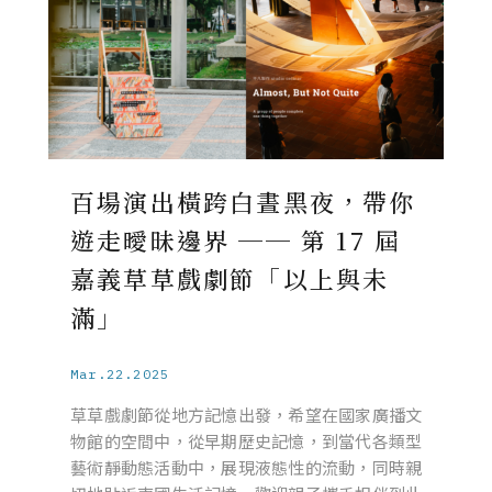
百場演出橫跨白晝黑夜，帶你
遊走曖昧邊界 ── 第 17 屆
嘉義草草戲劇節「以上與未
滿」
Mar.22.2025
草草戲劇節從地方記憶出發，希望在國家廣播文
物館的空間中，從早期歷史記憶，到當代各類型
藝術靜動態活動中，展現液態性的流動，同時親