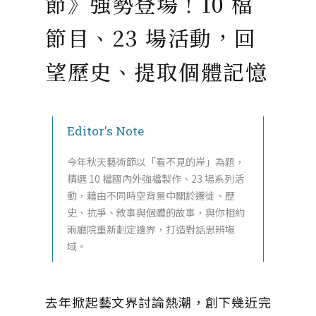
節》強勢登場！10 檔
節目、23 場活動，回
望歷史、提取個體記憶
Editor's Note
今年秋天藝術節以「看不見的岸」為題，
精選 10 檔國內外強檔製作、23 場系列活
動，藉由不同時空背景中關於遷徙、歷
史、抗爭、敘事與個體的故事，與你相約
兩廳院重新劃定邊界，打造對話思辨場
域。
去年掀起藝文界討論熱潮，創下幾近完