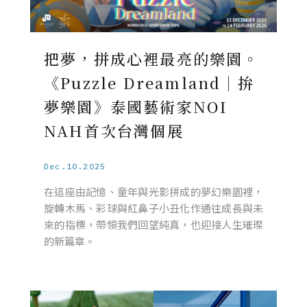
把夢，拼成心裡最亮的樂園。
《Puzzle Dreamland｜拚
夢樂園》泰國藝術家NOI
NAH首次台灣個展
Dec.10.2025
在這座由記憶、童年與光影拼成的夢幻樂園裡，
旋轉木馬、彩球與紅鼻子小丑化作通往成長與未
來的指標，帶領我們回望純真，也迎接人生璀璨
的新篇章。