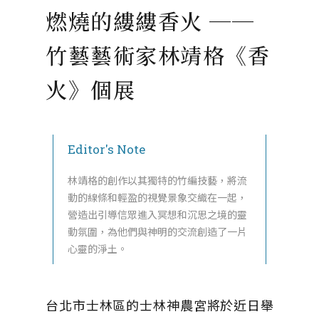
燃燒的縷縷香火 ──
竹藝藝術家林靖格《香
火》個展
Editor's Note
林靖格的創作以其獨特的竹編技藝，將流
動的線條和輕盈的視覺景象交織在一起，
營造出引導信眾進入冥想和沉思之境的靈
動氛圍，為他們與神明的交流創造了一片
心靈的淨土。
台北市士林區的士林神農宮將於近日舉