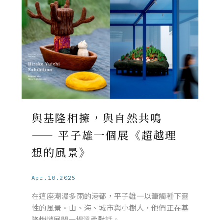
與基隆相擁，與自然共鳴
—— 平子雄一個展《超越理
想的風景》
Apr.10.2025
在這座潮濕多雨的港都，平子雄一以筆觸種下靈
性的風景。山、海、城市與小樹人，他們正在基
隆悄悄展開一場溫柔對話。