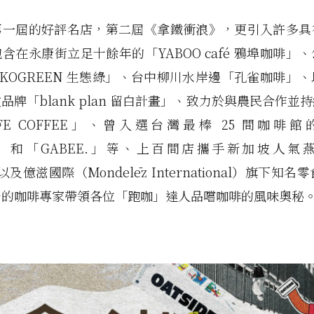
第一屆的好評名店，第二屆《拿鐵衝浪》，更引入許多具
含在永康街立足十餘年的「YABOO café 鴉埠咖啡」
KOGREEN 生態綠」、台中柳川水岸邊「孔雀咖啡」
品牌「blank plan 留白計畫」、致力於與農民合作並
FE COFFEE」、曾入選台灣最棒 25 間咖啡館的「
ver」和「GABEE.」等、上百間店攜手新加坡人
 以及億滋國際（Mondelēz International）旗下知名
台的咖啡專家帶領各位「跑咖」達人品嚐咖啡的風味奧秘