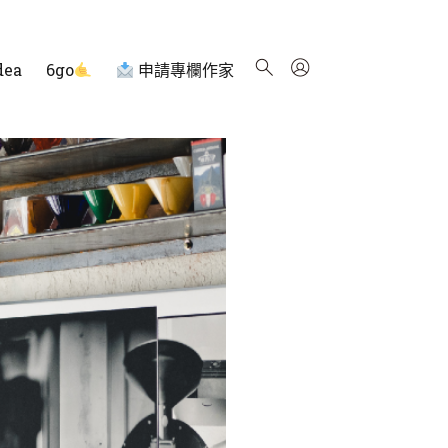
dea
6go
申請專欄作家