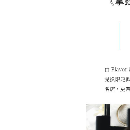
《拿
由 Fla
兌換限定
名店，更