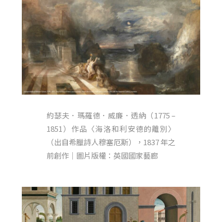
約瑟夫．瑪羅德．威廉．透納（1775 –
1851）作品〈海洛和利安德的離別〉
（出自希臘詩人穆塞厄斯），1837 年之
前創作｜圖片版權：英國國家藝廊