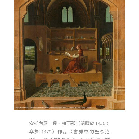
安托內羅．達．梅西那（活躍於 1456；
卒於 1479）作品〈書房中的聖傑洛