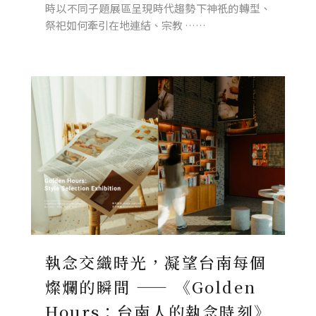
時以不同子題展區呈現時代趨勢下神祇的轉型、
祭祀如何牽引在地連結、宗教 ……
執念交織時光，凝望台南每個
燦爛的瞬間 —— 《Golden
Hours：台南人的執念時刻》