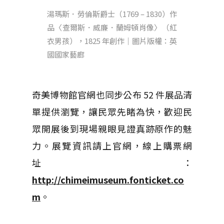
湯瑪斯．勞倫斯爵士（1769 – 1830）作
品〈查爾斯．威廉．蘭姆頓肖像〉（紅
衣男孩），1825 年創作｜圖片版權：英
國國家藝廊
奇美博物館官網也同步公布 52 件展品清
單提供瀏覽，讓民眾先睹為快，歡迎民
眾開展後到現場親眼見證真跡原作的魅
力。展覽資訊請上官網，線上購票網
址：
http://chimeimuseum.fonticket.co
m
。