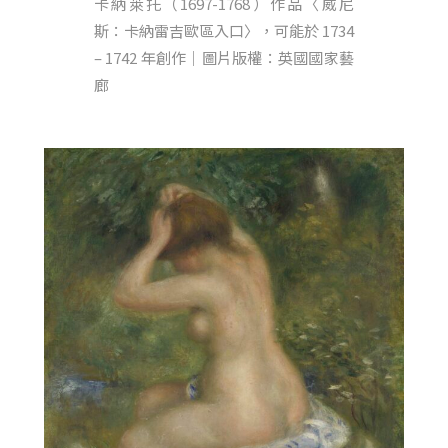
卡納萊托（1697-1768）作品〈威尼
斯：卡納雷吉歐區入口〉，可能於 1734
– 1742 年創作｜圖片版權：英國國家藝
廊