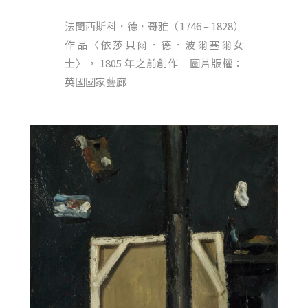
法蘭西斯科．德．哥雅（1746 – 1828）
作品〈依莎貝爾．德．波爾塞爾女
士〉， 1805 年之前創作｜圖片版權：
英國國家藝廊