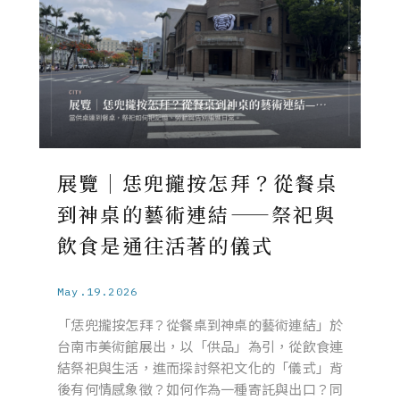
展覽｜恁兜攏按怎拜？從餐桌
到神桌的藝術連結——祭祀與
飲食是通往活著的儀式
May.19.2026
「恁兜攏按怎拜？從餐桌到神桌的藝術連結」於
台南市美術館展出，以「供品」為引，從飲食連
結祭祀與生活，進而探討祭祀文化的「儀式」背
後有何情感象徵？如何作為一種寄託與出口？同