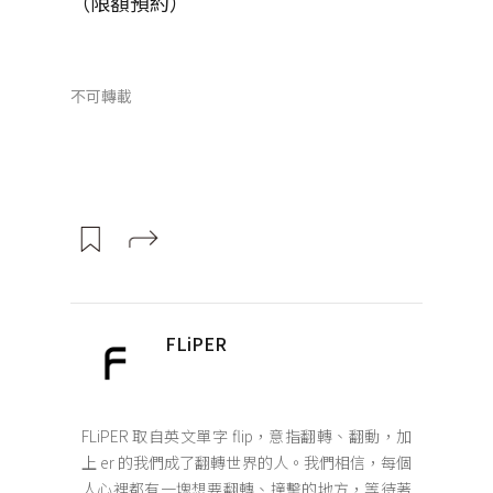
（限額預約）
不可轉載
FLiPER
FLiPER 取自英文單字 flip，意指翻轉、翻動，加
上 er 的我們成了翻轉世界的人。我們相信，每個
人心裡都有一塊想要翻轉、撞擊的地方，等待著