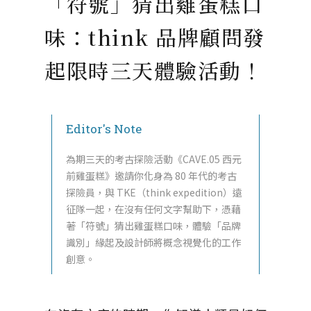
「符號」猜出雞蛋糕口
味：think 品牌顧問發
起限時三天體驗活動！
Editor's Note
為期三天的考古探險活動《CAVE.05 西元
前雞蛋糕》邀請你化身為 80 年代的考古
探險員，與 TKE（think expedition）遠
征隊一起，在沒有任何文字幫助下，憑藉
著「符號」猜出雞蛋糕口味，體驗「品牌
識別」緣起及設計師將概念視覺化的工作
創意。