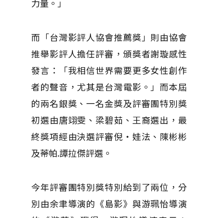
力量。」
而「台灣影評人協會推薦獎」則由協會
推舉影評人擔任評審，頒獎者謝璇感性
發言：「我相信世界需要更多女性創作
者的聲音，尤其是台灣電影。」而本屆
的兩名銀獎、一名金獎及評審團特別獎
初選由唐翊雯、梁碧茹、王裔選出，最
終獎項經由決選評審倪・娃法、陳彬彬
及蒂帕.譚拉傑評選。
今年評審團特別獎特別給到了兩位，分
別由余聿導演的《島影》與游珮怡導演