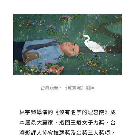
台灣競賽・《鷺鷥河》劇照
林宇嬋導演的《沒有名字的理容院》成
本屆最大贏家，抱回王道女子力獎、台
灣影評人協會推薦獎及金獎三大獎項，