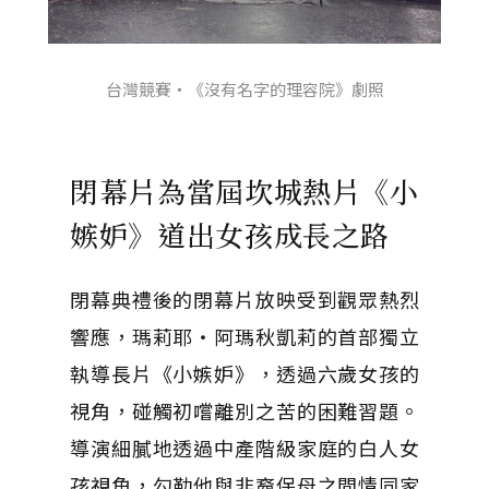
台灣競賽・《沒有名字的理容院》劇照
閉幕片為當屆坎城熱片《小
嫉妒》道出女孩成長之路
閉幕典禮後的閉幕片放映受到觀眾熱烈
響應，瑪莉耶・阿瑪秋凱莉的首部獨立
執導長片《小嫉妒》，透過六歲女孩的
視角，碰觸初嚐離別之苦的困難習題。
導演細膩地透過中產階級家庭的白人女
孩視角，勾勒他與非裔保母之間情同家