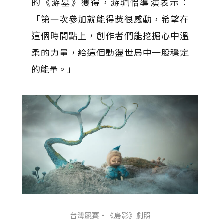
的《游墓》獲得，游珮怡導演表示：
「第一次參加就能得獎很感動，希望在
這個時間點上，創作者們能挖掘心中溫
柔的力量，給這個動盪世局中一股穩定
的能量。」
台灣競賽・《島影》劇照