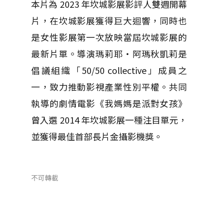
本片為 2023 年坎城影展影評人雙週開幕
片，在坎城影展獲得巨大迴響，同時也
是女性影展第一次放映當屆坎城影展的
最新片單。導演瑪莉耶・阿瑪秋凱莉是
倡議組織「50/50 collective」成員之
一，致力推動影視產業性別平權。共同
執導的劇情電影《我媽媽是派對女孩》
曾入選 2014 年坎城影展一種注目單元，
並獲得最佳首部長片金攝影機獎。
不可轉載