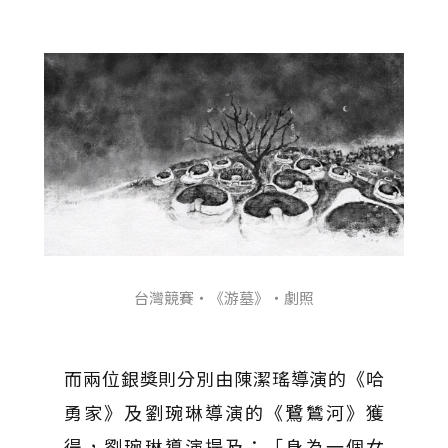
台灣競賽・《游墓》・劇照
而兩位銀獎則分別由陳潔瑤導演的《哈
勇家》及劉琬琳導演的《鷺鷥河》獲
得，劉琬琳導演提及：「身為一個女