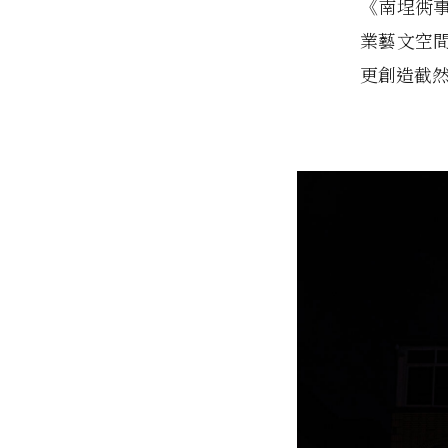
《南埕衖
業藝文空
更創造截