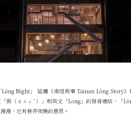
òng Night」 延續《南埕衖事 Tainan Lòng Stor
「衖（ㄌㄨㄥˋ）」和英文「Long」的發音連結，「Lòng 
夜漫漫，也有巷弄夜晚的意思。