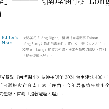
埕」───《南埕衖事》Lòn
t
Editor's
夜間模式「Lòng Night」 延續《南埕衖事 Tainan
Note
Lòng Story》取名的趣味性，將中文「衖（ㄌㄨㄥˋ）」
和英文「Long」的發音連結，推出全新夜間體驗，首創
「提著燈籠入埕」。
光景點《南埕衖事》為迎接明年 2024 台南建城 400 
「台灣燈會在台南」寫下序曲，今年暑假搶先推出全新
」夜間體驗，首創「提著燈籠入埕」。