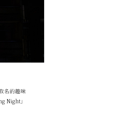
y》取名的趣味
Night」