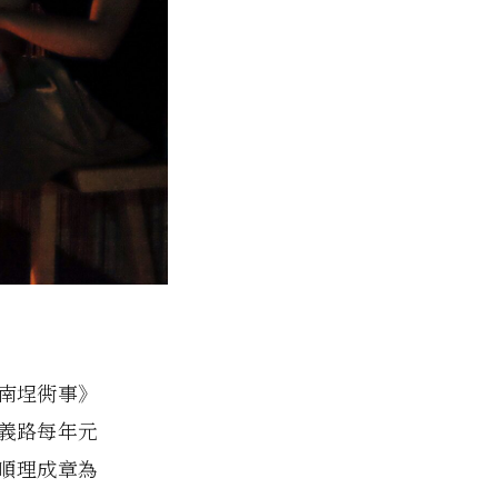
南埕衖事》
義路每年元
也順理成章為