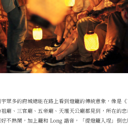
廟宇眾多的府城總能在路上看到燈籠的傳統意象，像是《
功祖廟、三官廟、五帝廟、天壇天公廟都見到，所在的忠
好不熱鬧，加上籠和 Long 諧音，「提燈籠入埕」倒