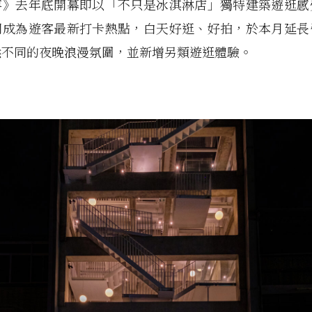
事》去年底開幕即以「不只是冰淇淋店」獨特建築遊逛感
間成為遊客最新打卡熱點，白天好逛、好拍，於本月延長
然不同的夜晚浪漫氛圍，並新增另類遊逛體驗。