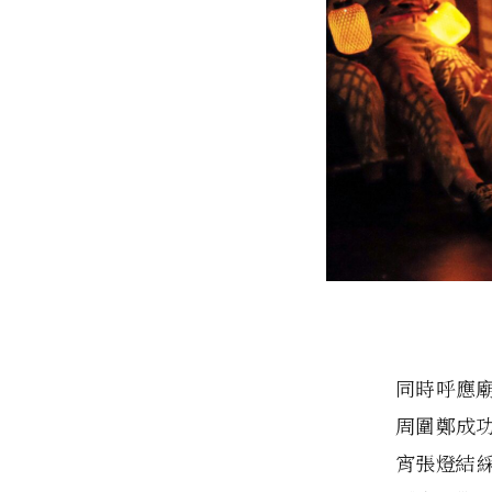
同時呼應
周圍鄭成
宵張燈結綵