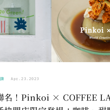
品牌
Apr.23.2023
名！Pinkoi × COFFEE L