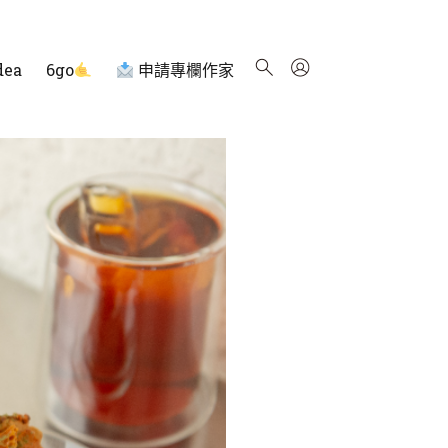
dea
6go
申請專欄作家