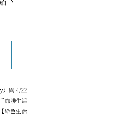
點、
ay）與 4/22
 攜手咖啡生活
天的【綠色生活