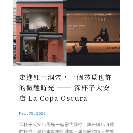
走進紅土洞穴，一個尋覓也許
的微醺時光 ── 深杯子大安
店 La Copa Oscura
Mar.05.2025
深杯子大安店像是一座當代鄉村，與石牌店可愛
的任性、黑色幽默調性殊異，洋溢簡約卻不失層