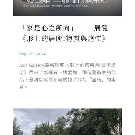
「家是心之所向」—— 展覽
《形上的居所:物質與虛空》
May.31.2026
Axis Gallery最新聯展《形上的居所:物質與虛
空》帶來了彭譯毅，魏孟如，兩位藝術家的作
品，分別以截然不同的媒介探討「居所」的本
質。