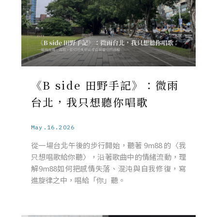
《B side 田野手記》：微雨
台北，我只想聽你唱歌
May.16.2026
從一場台北午後的步行開始，聽著 9m88 的〈我
只想唱歌給你聽〉，沿著歌曲中的情緒流動，理
解9m88如何把感情失落、混沌與自我修復，寫
進旋律之中，唱給「你」聽。