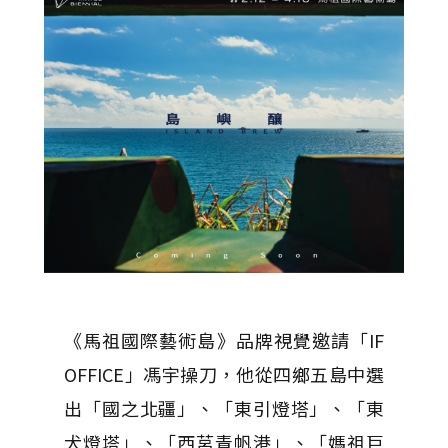
《馬祖國際藝術島》品牌視覺邀請「IF
OFFICE」馮宇操刀，他從四鄉五島中選
出「國之北疆」、「東引燈塔」、「東
犬燈塔」、「西莒青帆港」、「媽祖巨