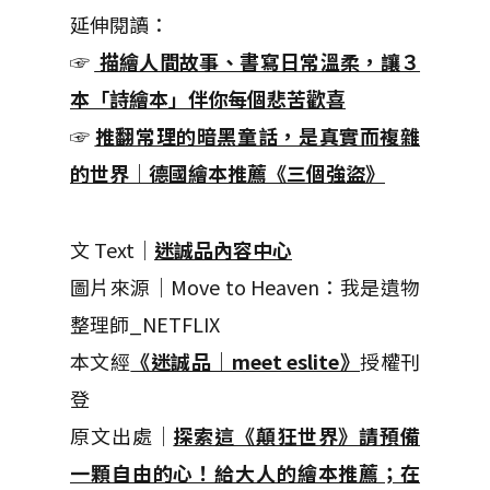
延伸閱讀：
☞
描繪人間故事、書寫日常溫柔，讓３
本「詩繪本」伴你每個悲苦歡喜
☞
推翻常理的暗黑童話，是真實而複雜
的世界｜德國繪本推薦《三個強盜》
文 Text｜
迷誠品內容中心
圖片來源｜Move to Heaven：我是遺物
整理師_NETFLIX
本文經
《迷誠品｜meet eslite》
授權刊
登
原文出處｜
探索這《顛狂世界》請預備
一顆自由的心！給大人的繪本推薦；在