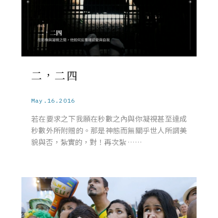
二，二四
May.16.2016
若在要求之下我願在秒數之內與你凝視甚至達成
秒數外所附贈的。那是神態而無關乎世人所謂美
貌與否，紮實的，對！再次紮 ……