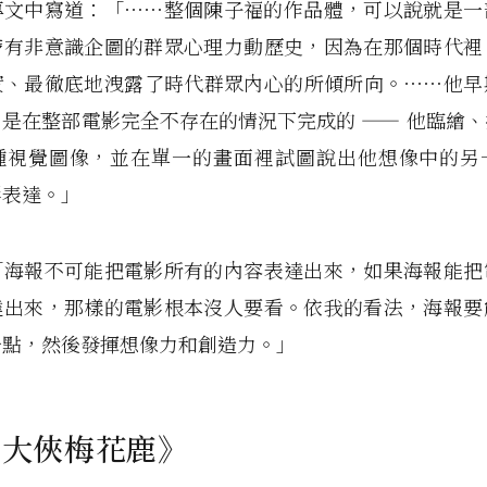
專文中寫道：「⋯⋯整個陳子福的作品體，可以說就是一
帶有非意識企圖的群眾心理力動歷史，因為在那個時代裡
實、最徹底地洩露了時代群眾內心的所傾所向。⋯⋯他早
是在整部電影完全不存在的情況下完成的 —— 他臨繪
種視覺圖像，並在單一的畫面裡試圖說出他想像中的另
影表達。」
「海報不可能把電影所有的內容表達出來，如果海報能把
達出來，那樣的電影根本沒人要看。依我的看法，海報要
一點，然後發揮想像力和創造力。」
1《大俠梅花鹿》