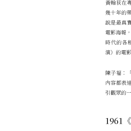
黃翰荻在
幾十年的
說是最真
電影海報，
時代的各
演）的電
陳子福：
內容都表
引觀眾的
196