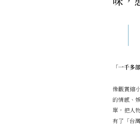
味，
「一千多部
像觀賞縮
的情感、
單，把人
有了「台