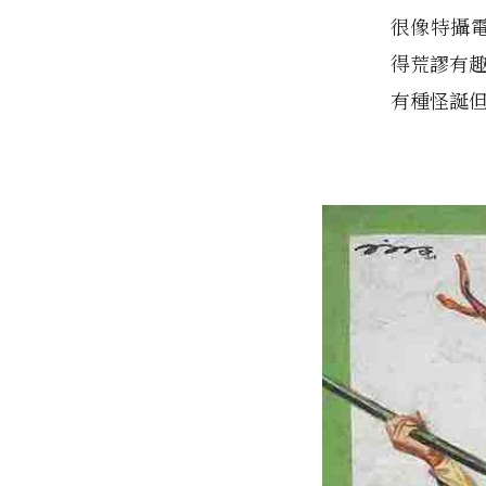
很像特攝電
得荒謬有
有種怪誕