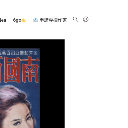
dea
6go
申請專欄作家