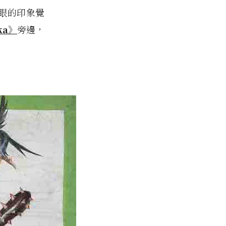
一眼的印象覺
ka》
旁邊，