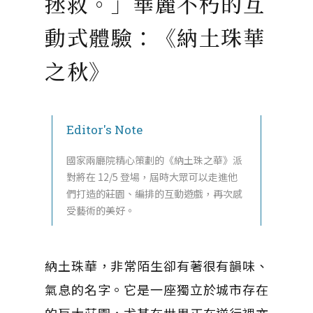
拯救。」華麗不朽的互
動式體驗：《納土珠華
之秋》
Editor's Note
國家兩廳院精心策劃的《納土珠之華》派
對將在 12/5 登場，屆時大眾可以走進他
們打造的莊園、編排的互動遊戲，再次感
受藝術的美好。
納土珠華，非常陌生卻有著很有韻味、
氣息的名字。它是一座獨立於城市存在