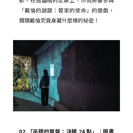
節。在這幽暗的走廊上，你我將要參與
「戴倫的謎題：管家的使命」的遊戲，
猜猜戴倫究竟身藏什麼樣的秘密！
02.「巫師的算盤：決勝 24 點」｜圖書