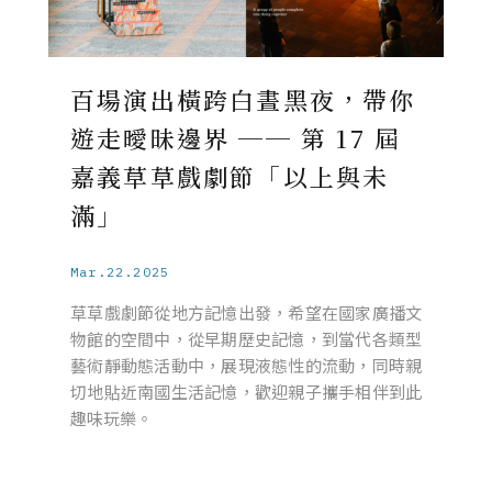
百場演出橫跨白晝黑夜，帶你
遊走曖昧邊界 ── 第 17 屆
嘉義草草戲劇節「以上與未
滿」
Mar.22.2025
草草戲劇節從地方記憶出發，希望在國家廣播文
物館的空間中，從早期歷史記憶，到當代各類型
藝術靜動態活動中，展現液態性的流動，同時親
切地貼近南國生活記憶，歡迎親子攜手相伴到此
趣味玩樂。