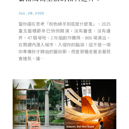
Jul.28.2025
當你還在思考「粉色綿羊到底是什麼鬼」，2025
臺北藝穗節早已悄悄開演。沒有審查、沒有邊
界，47 個場地、178 組創作團隊、866 場演出，
在兩週內潛入城市、入侵你的腦袋！這不是一場
你準備好才開始的藝術節，而是那種走著走著就
會撞見、讓…