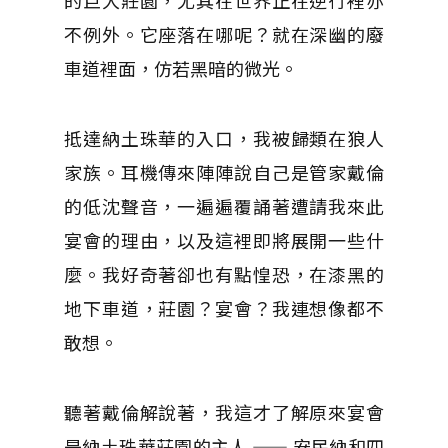
的巨大莊園，尤其在世界正在逆行裡亦
不例外。它座落在哪呢？就在深幽的廢
車道裡面，仿若黑暗的微光。
抵達納土珠華的入口，我被歸類在狼人
家族。耳機傳來陣陣說自己是管家戴倫
的低沈聲音，一遍遍覆誦著遭請我來此
宴會的理由，以及這裡即將展開一些什
麼。我好奇著卻也有點惶恐，在漆黑的
地下車道，莊園？宴會？我連想像都不
敢想。
聽著戴倫解說著，我這才了解原來宴會
是納土珠華莊園的主人 —— 安民納和四