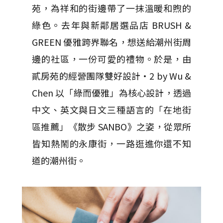
苑，為祥和的街邊帶了一抹溫暖和煦的
綠色。去年與新鄰居選品店 BRUSH &
GREEN 優雅跨界聯名，想送給潮州街周
邊的社區，一份可愛的禮物。於是，由
貳房苑的經營團隊雙好設計・2 by Wu &
Chen 以「綠而優雅」為核心設計，透過
中文、英文與日文三種語言的「在地街
區推薦」《散步 SANBO》之姿，從眾所
皆知熱鬧的永康街，一路逛進你還不知
道的潮州街。