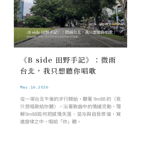
《B side 田野手記》：微雨
台北，我只想聽你唱歌
May.16.2026
從一場台北午後的步行開始，聽著 9m88 的〈我
只想唱歌給你聽〉，沿著歌曲中的情緒流動，理
解9m88如何把感情失落、混沌與自我修復，寫
進旋律之中，唱給「你」聽。