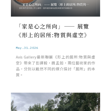
「家是心之所向」—— 展覽
《形上的居所:物質與虛空》
May.31.2026
Axis Gallery最新聯展《形上的居所:物質與虛
空》帶來了彭譯毅，魏孟如，兩位藝術家的作
品，分別以截然不同的媒介探討「居所」的本
質。