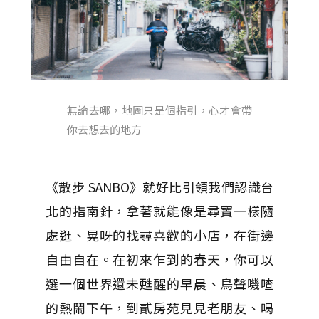
無論去哪，地圖只是個指引，心才會帶
你去想去的地方
《散步 SANBO》就好比引領我們認識台
北的指南針，拿著就能像是尋寶一樣隨
處逛、晃呀的找尋喜歡的小店，在街邊
自由自在。在初來乍到的春天，你可以
選一個世界還未甦醒的早晨、鳥聲嘰喳
的熱鬧下午，到貳房苑見見老朋友、喝