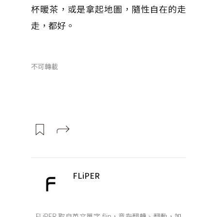
杯暖茶，或是拿起地圖，隨性自在的走
走，都好。
不可轉載
FLiPER
FLiPER 取自英文單字 flip，意指翻轉、翻動，加