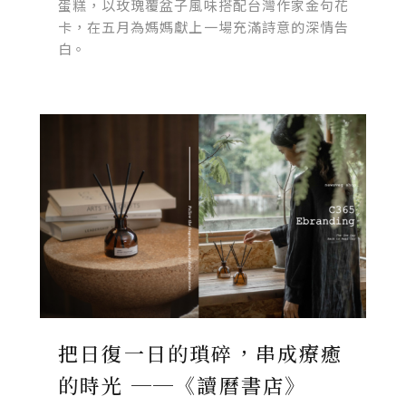
蛋糕，以玫瑰覆盆子風味搭配台灣作家金句花
卡，在五月為媽媽獻上一場充滿詩意的深情告
白。
把日復一日的瑣碎，串成療癒
的時光 ──《讀曆書店》