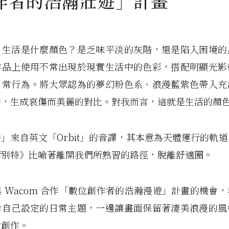
作者的浩瀚壯遊」計畫
，生活是什麼顏色？是乏味平淡的灰階，還是陷入困境的
作品上使用不常出現於現實生活中的色彩，搭配明顯光影
日常行為。將大眾認為的夢幻粉色系、浪漫藍紫色帶入充
中，生成哀傷而美麗的對比。對我而言，這就是生活的顏
」來自英文「Orbit」的音譯，其本意為天體運行的軌
爾別特》比喻著離開我們所熟習的路徑，脫離舒適圈。
 Wacom 合作「數位創作者的浩瀚漫遊」計畫的機會
給自己設定的日常主題，一邊讓畫面保留著淒美浪漫的風
的創作。