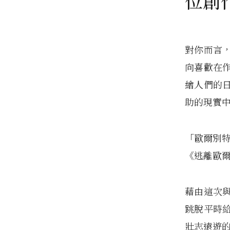
位創
對你而言
向喜歡在
繪人們的
助的現實
「歐爾別特
《逃離歐
藉由這次與
跳脫平時
壯志遠遊