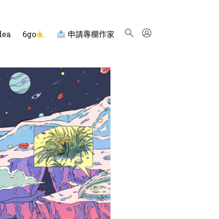
dea
6go
申請專欄作家