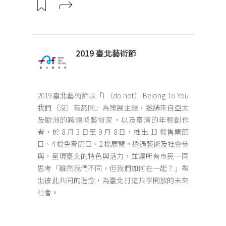
2019 臺北藝術節
2019 臺北藝術節以「I （do not） Belong To You
我們（沒）有認同」為策展主題，邀請來自亞太
及歐洲的跨領域藝術家，以及臺灣的年輕創作
者，於 8 月 3 日至 9 月 8 日，推出 13 檔售票節
目、4 檔免費節目、2 檔展覽。透過藝術及社會參
與，呈現臺北的特色與活力，並讓所有市民一同
思考「雖然我們不同，但我們如何在一起？」帶
出彼此共同的理念，為臺北打造共享開放的未來
社會。