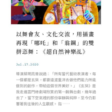
以舞會友、文化交流，用插畫
再現「哪吒」和「翁鋼」的雙
拼恣舞：《超自然神樂乩》
Jul.17.2020
導演蔡明亮曾說過：「所有當代藝術表演者，每
一個都是玄奘，都要遠渡重洋去做他們能力所能
做到的創作，帶給這個世界美好。」《玄奘》是
我走進雲門綠劇場欣賞的第一齣舞台劇，幾年過
去了，當下空氣裡的那份寧靜與純粹，至今仍影
響著我往後的人生觀感。 指 ……