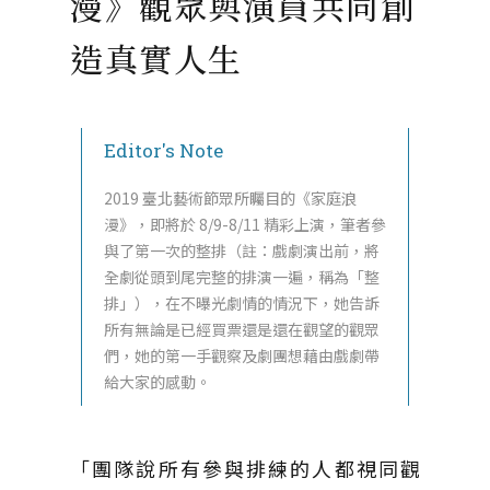
漫》觀眾與演員共同創
造真實人生
Editor's Note
2019 臺北藝術節眾所矚目的《家庭浪
漫》，即將於 8/9-8/11 精彩上演，筆者參
與了第一次的整排（註：戲劇演出前，將
全劇從頭到尾完整的排演一遍，稱為「整
排」），在不曝光劇情的情況下，她告訴
所有無論是已經買票還是還在觀望的觀眾
們，她的第一手觀察及劇團想藉由戲劇帶
給大家的感動。
「團隊說所有參與排練的人都視同觀