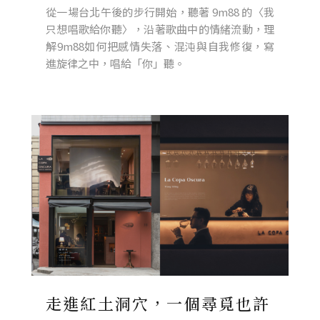
從一場台北午後的步行開始，聽著 9m88 的〈我
只想唱歌給你聽〉，沿著歌曲中的情緒流動，理
解9m88如何把感情失落、混沌與自我修復，寫
進旋律之中，唱給「你」聽。
走進紅土洞穴，一個尋覓也許