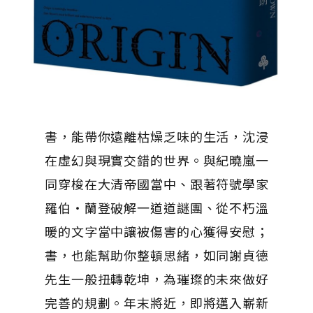
書，能帶你遠離枯燥乏味的生活，沈浸
在虛幻與現實交錯的世界。與紀曉嵐一
同穿梭在大清帝國當中、跟著符號學家
羅伯・蘭登破解一道道謎團、從不朽溫
暖的文字當中讓被傷害的心獲得安慰；
書，也能幫助你整頓思緒，如同謝貞德
先生一般扭轉乾坤，為璀璨的未來做好
完善的規劃。年末將近，即將邁入嶄新