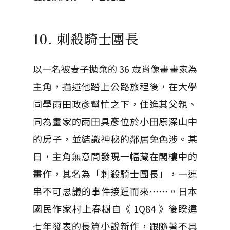
10. 刺殺騎士團長
以一名被妻子拋棄的 36 歲肖像畫畫家為
主角，描述他踏上公路旅程後，在大學
同學雨田政彥幫忙之下，住進其父親、
同為畫家的雨田具彥位於小田原深山中
的房子，並結識神秘的鄰居免色涉。某
日，主角無意間發現一幅藏在閣樓中的
畫作，其名為「刺殺騎士團長」，一連
串不可思議的事件接踵而來⋯⋯。日本
國民作家村上春樹自《 1Q84 》後睽違
七年發表的長篇小說新作，跟隨著不具