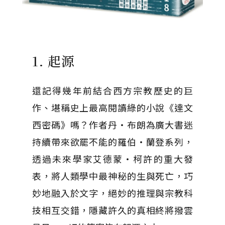
1. 起源
還記得幾年前結合西方宗教歷史的巨
作、堪稱史上最高閱讀綠的小說《達文
西密碼》嗎？作者丹・布朗為廣大書迷
持續帶來欲罷不能的羅伯・蘭登系列，
透過未來學家艾德蒙・柯許的重大發
表，將人類學中最神秘的生與死亡，巧
妙地融入於文字，絕妙的推理與宗教科
技相互交錯，隱藏許久的真相終將撥雲