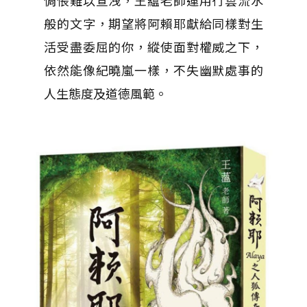
惆悵難以宣洩，王藴老師運用行雲流水
般的文字，期望將阿賴耶獻給同樣對生
活受盡委屈的你，縱使面對權威之下，
依然能像紀曉嵐一樣，不失幽默處事的
人生態度及道德風範。