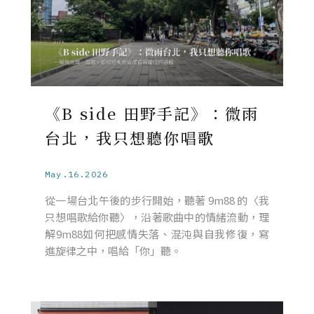
《B side 田野手記》：微雨
台北，我只想聽你唱歌
May.16.2026
從一場台北午後的步行開始，聽著 9m88 的〈我
只想唱歌給你聽〉，沿著歌曲中的情緒流動，理
解9m88如何把感情失落、混沌與自我修復，寫
進旋律之中，唱給「你」聽。