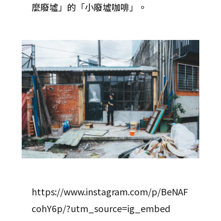
麼廢墟」的「小廢墟咖啡」。
https://www.instagram.com/p/BeNAF
cohY6p/?utm_source=ig_embed