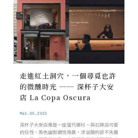
走進紅土洞穴，一個尋覓也許
的微醺時光 ── 深杯子大安
店 La Copa Oscura
Mar.05.2025
深杯子大安店像是一座當代鄉村，與石牌店可愛
的任性、黑色幽默調性殊異，洋溢簡約卻不失層