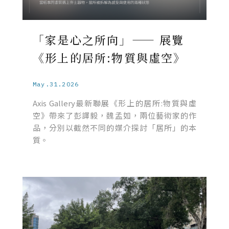
「家是心之所向」—— 展覽
《形上的居所:物質與虛空》
May.31.2026
Axis Gallery最新聯展《形上的居所:物質與虛
空》帶來了彭譯毅，魏孟如，兩位藝術家的作
品，分別以截然不同的媒介探討「居所」的本
質。