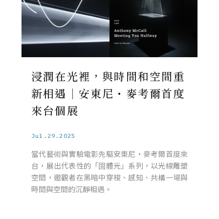
浸潤在光裡，與時間和空間重
新相遇｜安東尼・麥考爾首度
來台個展
Jul.29.2025
當代藝術與實驗電影先驅安東尼・麥考爾首度來
台，展出代表性的「固體光」系列，以光線雕塑
空間，邀觀者在黑暗中穿梭、感知、共構一場與
時間與空間的沉靜相遇。