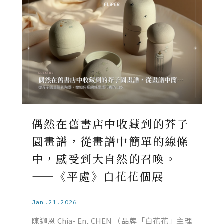
偶然在舊書店中收藏到的芥子
園畫譜，從畫譜中簡單的線條
中，感受到大自然的召喚。
——《平處》白花花個展
Jan.21.2026
陳迦恩 Chia- En, CHEN （品牌「白花花」主理