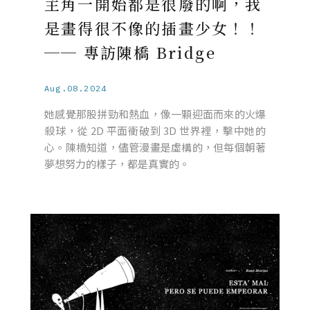
主角一開始都是很廢的啊，我
是畫得很不像的插畫少女！！
── 專訪陳橋 Bridge
Aug.08.2024
她感覺那股拼勁和熱血，像一顆迎面而來的火爆
殺球，從 2D 平面衝破到 3D 世界裡，擊中她的
心。陳橋知道，儘管漫畫是虛構的，但每個朝著
夢想努力的樣子，都是真實的。