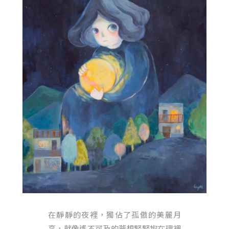
在靜靜的夜裡，獨佔了孤傲的美麗月
亮，就像遙不可及的夢想緊緊抱在環裡