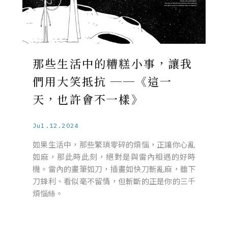
那些生活中的糟糕小事，讓我
們用大笑抵抗 ──《這一
天，也許會不一樣》
Jul.12.2024
如果生活中，那些繁瑣零碎的煩惱，正讓你心亂
如麻，那此時此刻，絕對是與雷內相遇的好時
機。雷內的畫筆如刀，插畫如快刀斬亂麻，雖下
刀鋒利、看似毫不留情，但斬斷的正是你的三千
煩惱絲。