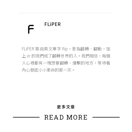
FLiPER
FLiPER 取自英文單字 flip，意指翻轉、翻動，加
上 er 的我們成了翻轉世界的人。我們相信，每個
人心裡都有一塊想要翻轉、撞擊的地方，等待著
內心發起小小革命的那一天。
更多文章
READ MORE