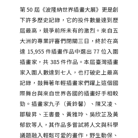
第 50 屆《波隆納世界插畫大展》更是創
下許多歷史記錄，它的投件數量達到歷
屆最高，競爭前所未有的激烈。來自五
大洲的專業評審們閉關三日，終於在高
達 15,955 件插畫作品中選出 77 位入圍
插畫家，共 385 件作品。本屆臺灣插畫
家入圍人數達到七人，也打破史上最高
記錄，鼓舞著年輕插畫家們躍上這個國
際舞台與來自世界各國的插畫好手相較
勁。插畫家九子（黃鈴馨）、陳又凌、
鄒駿昇、王書曼、黃雅玲、吳欣芷及黃
郁欽等人，其作品多嘗試將人文與科學
議題融入輕鬆可愛的畫作，野生動保、