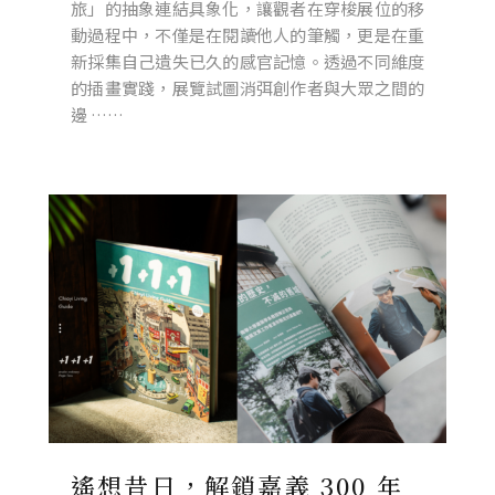
旅」的抽象連結具象化，讓觀者在穿梭展位的移
動過程中，不僅是在閱讀他人的筆觸，更是在重
新採集自己遺失已久的感官記憶。透過不同維度
的插畫實踐，展覽試圖消弭創作者與大眾之間的
邊 ……
遙想昔日，解鎖嘉義 300 年