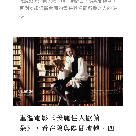
徹底跟著角色人物，嚐一遍痛苦、偏執和絕望，
再到拾起保衛家國的責任與捍衛所愛之人的決
心。
重溫電影《美麗佳人歐蘭
朵》，看在陰與陽間流轉、四