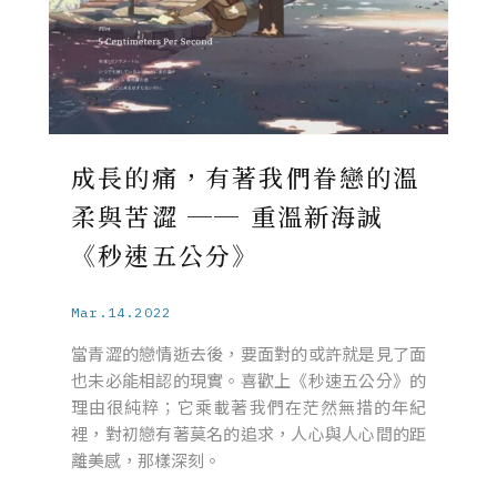
成長的痛，有著我們眷戀的溫
柔與苦澀 ── 重溫新海誠
《秒速五公分》
Mar.14.2022
當青澀的戀情逝去後，要面對的或許就是見了面
也未必能相認的現實。喜歡上《秒速五公分》的
理由很純粹；它乘載著我們在茫然無措的年紀
裡，對初戀有著莫名的追求，人心與人心間的距
離美感，那樣深刻。