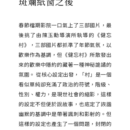
斑斕紙窗之後
春節檔期影院一口氣上了三部國片，最
後挑了由陳玉勳導演所執導的《健忘
村》，三部國片都抓準了年節氣氛，以
歡樂作為基調，但《健忘村》所散發出
來的歡樂中隱約的藏著一種神秘詭譎的
氛圍。 從核心設定出發，「村」是一個
看似單純卻充滿了政治的符號，階級、
性別、權力，是現世社會的縮影，這樣
的設定不但便於說故事，也底定了詼諧
幽默的基調中是帶著諷刺和影射的。但
這樣的設定也產生了一個問題，封閉的