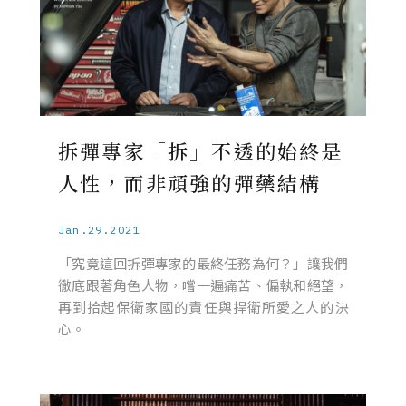
拆彈專家「拆」不透的始終是
人性，而非頑強的彈藥結構
Jan.29.2021
「究竟這回拆彈專家的最終任務為何？」讓我們
徹底跟著角色人物，嚐一遍痛苦、偏執和絕望，
再到拾起保衛家國的責任與捍衛所愛之人的決
心。