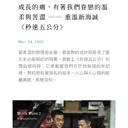
成長的痛，有著我們眷戀的溫
柔與苦澀 ── 重溫新海誠
《秒速五公分》
Mar.14.2022
當青澀的戀情逝去後，要面對的或許就是見了面
也未必能相認的現實。喜歡上《秒速五公分》的
理由很純粹；它乘載著我們在茫然無措的年紀
裡，對初戀有著莫名的追求，人心與人心間的距
離美感，那樣深刻。