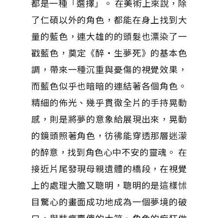
都是一種「選擇」。 在美術上來說，除
了仁碩以外的角色，都能在身上找到大
量的藍色，連大雄的的頭髮也漂染了一
戳藍色，奠定《醉‧生夢死》的基本色
調，帶來一種沉重與憂傷的視覺效果，
而藍色似乎也暗暗的連結著各個角色。
精細的佈光、幾乎貫徹全片的手持晃動
感，則是將夢的意象給展現出來，晃動
的鏡頭照著角色，彷彿能穿透那層迷濛
的醉意，找到角色心中不安的靈魂。 在
接近片尾發現母親遺體的橋段，在視覺
上的處理大膽又聰明，聰明的是這樣怵
目驚心的畫面成功地成為一個夢境的破