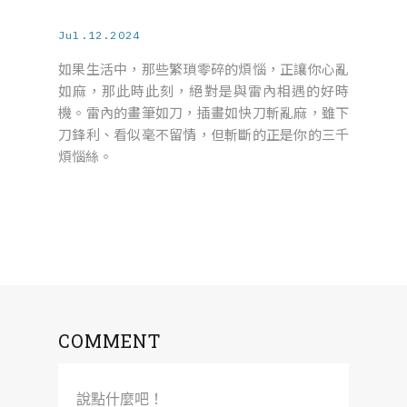
Jul.12.2024
如果生活中，那些繁瑣零碎的煩惱，正讓你心亂
如麻，那此時此刻，絕對是與雷內相遇的好時
機。雷內的畫筆如刀，插畫如快刀斬亂麻，雖下
刀鋒利、看似毫不留情，但斬斷的正是你的三千
煩惱絲。
COMMENT
說點什麼吧！