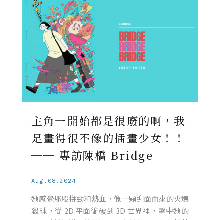
主角一開始都是很廢的啊，我
是畫得很不像的插畫少女！！
── 專訪陳橋 Bridge
Aug.08.2024
她感覺那股拼勁和熱血，像一顆迎面而來的火爆
殺球，從 2D 平面衝破到 3D 世界裡，擊中她的