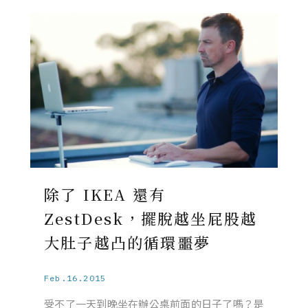
除了 IKEA 還有
ZestDesk，擺脫越坐屁股越
大肚子越凸的循環噩夢
Feb.16.2015
受不了一天到晚坐在辦公桌前面的日子了嗎？是