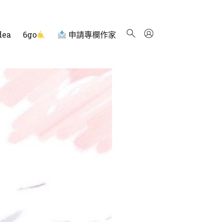
dea
6go
申請專欄作家