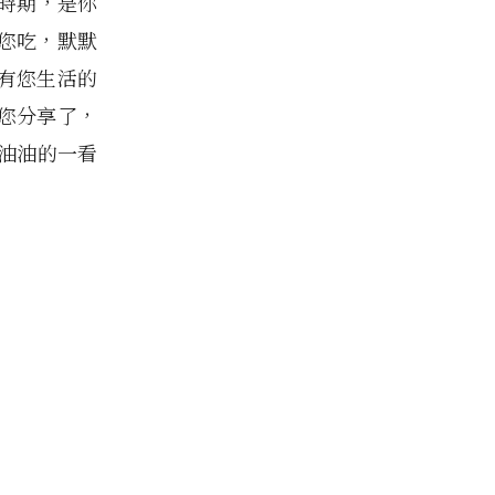
時期，是你
您吃，默默
有您生活的
您分享了，
油油的一看