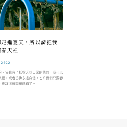
想走進夏天，所以請把我
這春天裡
.2022
紛，使我有了抵擋乏味日常的勇氣，我可以
畏懼，或者彷彿永遠自信。也許我們只要春
，也許這樣簡單就夠了。