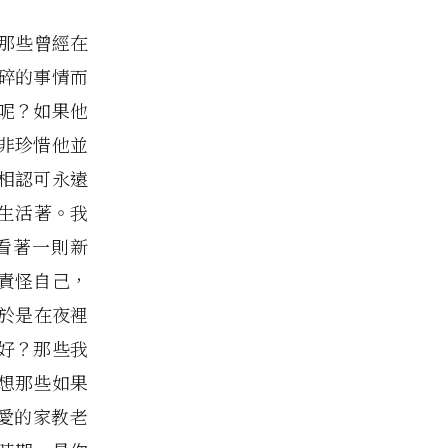
那些曾經在
碎的事情而
呢？如果他
非珍惜他並
相認可永遠
生活著。我
看著一則新
責怪自己，
於是在夜裡
多好？那些我
想那些如果
愛的家教老