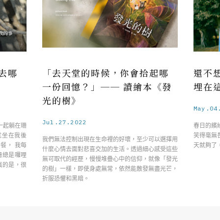
去哪
「去天堂的時候，你會拾起哪
還不
一份回憶？」── 讀繪本《發
埋在
光的樹》
May.04
Jul.27.2022
一起躺在珊
春日的繽
珊就坐在我後
笑得毫無
我們無法控制出現在生命裡的好壞，至少可以選擇用
餐， 我每
天就夠了
什麼心情去面對悲喜交加的生活。透過細心感受這些
珊總是囉哩
無可取代的經歷，慢慢堆疊心中的信仰，就像「發光
真的是，很
的樹」一樣，即使身處無常，依然能散發無盡光芒，
折服恐懼和黑暗。