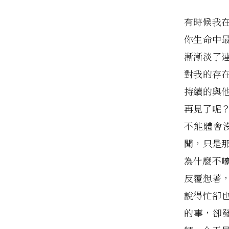
有時候我
你生命中
漸漸淡了
對我的存
持續的與
再見了呢
不能體會
聞，只是
為什麼不
反覆想著，
說得忙卻
的事，卻