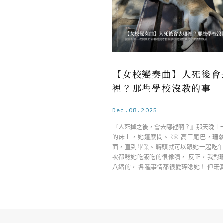
【女校變奏曲】人死後會
裡？那些學校沒教的事
Dec.08.2025
『人死掉之後，會去哪裡啊？』那天晚上
的床上，她這麼問。 𓍱𓍱𓍱 高三尾巴，
面，直到畢業。轉頭就可以跟她一起吃午
次都唸她吃飯吃的很像噴， 反正，我對
八縮的， 各種事情都很愛碎唸她！ 但珊
……