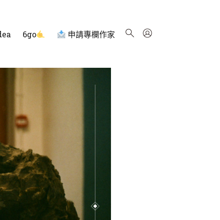
dea
6go
申請專欄作家