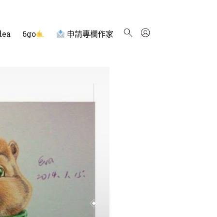
dea
6go
申請專欄作家