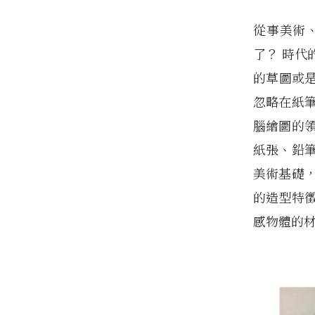
從事美術
了？ 時代
的草圖或
忽略在紙
腦繪圖的
紙張、鉛
美術基礎
的造型特
感物體的