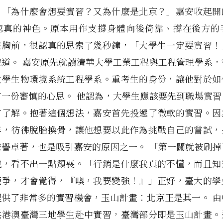
，「為什麼會想要實習？又為什麼是北京？」嘉安收起開
認真的神色。原本用作支撐身體向後倚靠、撐在後方的
在胸前，很認真的思索了幾秒鐘，「大學生一定要實習！
說道。 嘉安原先就讀清華大學工業工程與工程管理學系，
大學生物環境系統工程學系。重考生的身份，讓他對於如
有一份審慎的心思。 他認為，大學生應該要先到職場實習
有了解。抱著這個想法，嘉安首先投遞了微軟的實習。因
年，彷彿脫胎換骨，讓他想要以此作為挑戰自己的嘗試，
聲譽卓著，也是吸引嘉安的原因之一。 「第一關就被刷掉
說，看不出一點頹喪。「行銷是什麼我真的不懂，而且知
競爭，才會覺得，『噢，我要變強！』」正好，臺大的學
提供了非常多的實習機會，玉山計畫：北京正是其一。 由
供港澳臺灣三地學生赴中實習，臺灣部分即是玉山計畫。