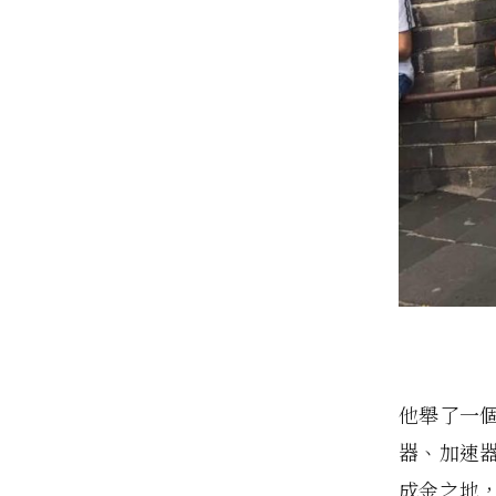
他舉了一
器、加速
成金之地