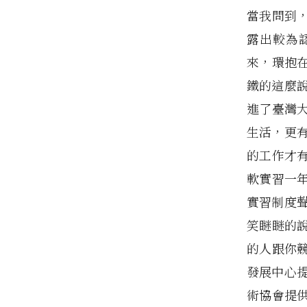
當我問到
露出較為
來，環抱
鐵的這麼
進了臺灣
生活，更
的工作才
軟實習一
實習制度
笑瞇瞇的
的人跟你
發展中心
術協會提