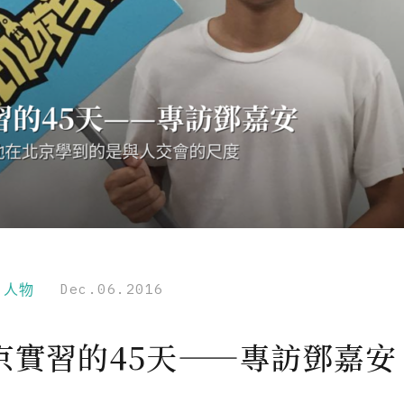
r｜人物
Dec.06.2016
京實習的45天——專訪鄧嘉安