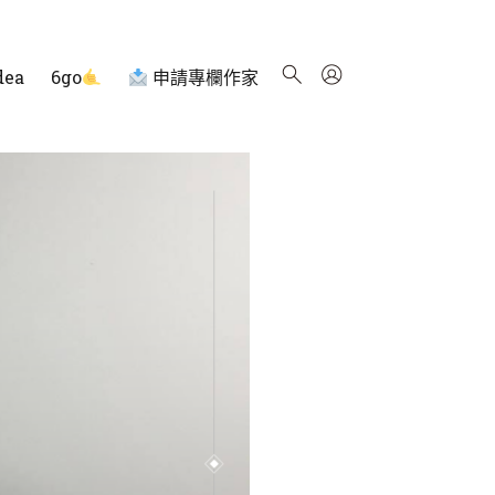
dea
6go
申請專欄作家