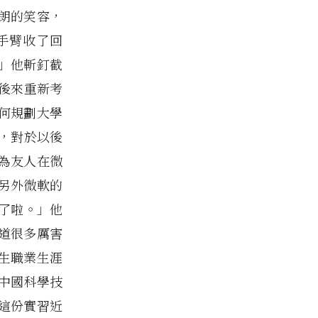
朗的笑容，
手臂收了回
」他斬釘截
後來重新考
何規劃大學
，對於以後
為友人在微
另外微軟的
了啦。」他
道很多厲害
生職業生涯
中國科學技
這份實習近