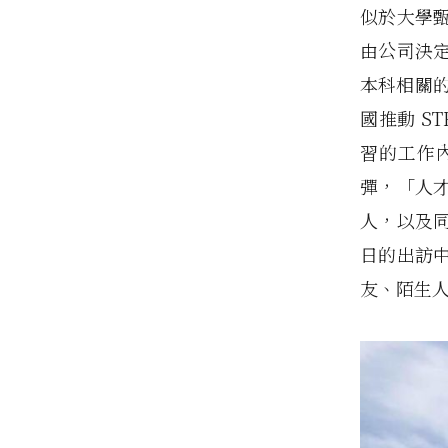
似於大學
由公司決
本科相關
國推動 S
習的工作
彈，「人
人，以及
日的出訪
友、陌生