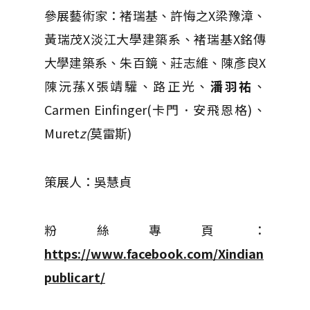
參展藝術家：褚瑞基、許悔之X梁豫漳、
黃瑞茂X淡江大學建築系、褚瑞基X銘傳
大學建築系、朱百鏡、莊志維、陳彥良X
陳沅蓀X張靖驩、路正光、
潘羽祐
、
Carmen Einfinger(卡門．安飛恩格)、
Muret
z(
莫雷斯)
策展人：吳慧貞
粉絲專頁：
https://www.facebook.com/Xindian
publicart/