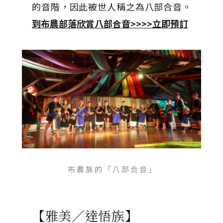
的音階，因此被世人稱之為八部合音。
到布農部落欣賞八部合音>>>>立即預訂
布 農 族 的 「 八 部 合 音 」
【雅美／達悟族】