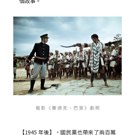
個故事。
電 影 《 賽 德 克 · 巴 萊 》 劇 照
【1945 年後】，國民黨也帶來了兩百萬