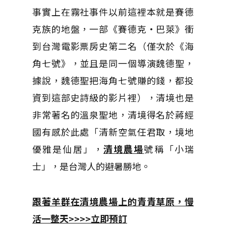
事實上在霧社事件以前這裡本就是賽德
克族的地盤，一部《賽德克·巴萊》衝
到台灣電影票房史第二名（僅次於《海
角七號》，並且是同一個導演魏德聖，
據說，魏德聖把海角七號賺的錢，都投
資到這部史詩級的影片裡），清境也是
非常著名的溫泉聖地，清境得名於蔣經
國有感於此處「清新空氣任君取，境地
優雅是仙居」，
清境農場
號稱「小瑞
士」，是台灣人的避暑勝地。
跟著羊群在清境農場上的青青草原，慢
活一整天>>>>立即預訂