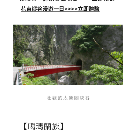
花東縱谷漫遊一日>>>>立即體驗
壯 觀 的 太 魯 閣 峽 谷
【噶瑪蘭族】