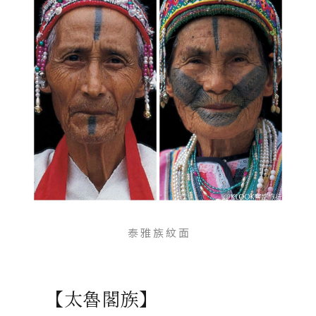
泰 雅 族 紋 面
【太魯閣族】