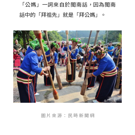
「公媽」一詞來自於閩南話，因為閩南
話中的「拜祖先」就是「拜公媽」。
圖 片 來 源 ： 民 時 新 聞 網