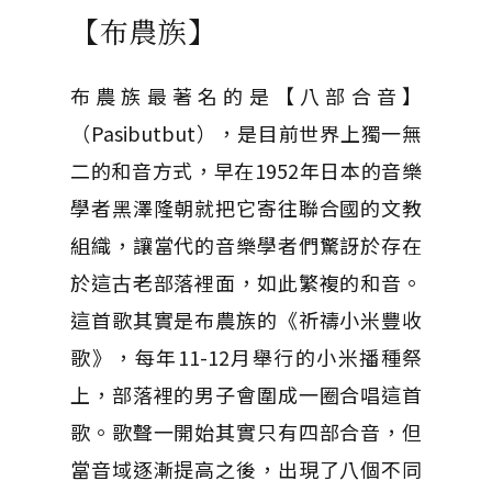
【布農族】
布農族最著名的是【八部合音】
（Pasibutbut），是目前世界上獨一無
二的和音方式，早在1952年日本的音樂
學者黑澤隆朝就把它寄往聯合國的文教
組織，讓當代的音樂學者們驚訝於存在
於這古老部落裡面，如此繁複的和音。
這首歌其實是布農族的《祈禱小米豐收
歌》，每年11-12月舉行的小米播種祭
上，部落裡的男子會圍成一圈合唱這首
歌。歌聲一開始其實只有四部合音，但
當音域逐漸提高之後，出現了八個不同