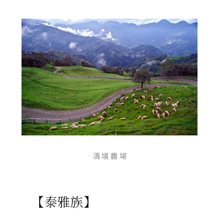
清 境 農 場
【泰雅族】