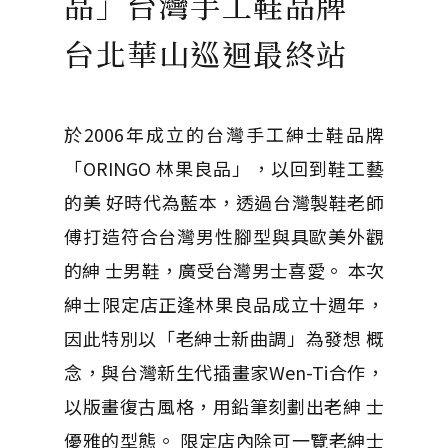
品」台灣手工鞋品牌
台北華山巡迴最終站
於2006年成立的台灣手工紳士鞋品牌
「ORINGO 林果良品」，以回到鞋工藝
的美 好時代為藍本，透過台灣製鞋老師
傅打造符合台灣男性腳型與具歐美外觀
的紳 士男鞋，廣受台灣男士喜愛。 本次
紳士限定店正逢林果良品成立十週年，
因此特別以「老紳士新曲調」為發想 概
念，與台灣新生代插畫家Wen-Ti合作，
以版畫復古風格，用鉛筆刻劃出老紳 士
優雅的型態。 限定店內除可一覽老紳士