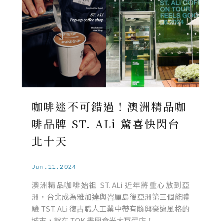
咖啡迷不可錯過！澳洲精品咖
啡品牌 ST. ALi 驚喜快閃台
北十天
Jun.11.2024
澳洲精品咖啡始祖 ST. ALi 近年將重心放到亞
洲，台北成為雅加達與峇厘島後亞洲第三個能體
驗 TST. ALi 復古職人工業中帶有隨興豪邁風格的
城市，就在 TOK 盡興食光大巨蛋店！