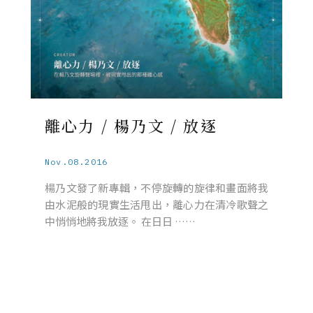
離心力 / 楊乃文 / 放逐
Nov.08.2016
楊乃文發了新專輯，不停旋轉的旋律和畫面將我
由水泥般的現實生活甩出，離心力在清冷歌聲之
中悄悄地將我放逐。 在日日 ……