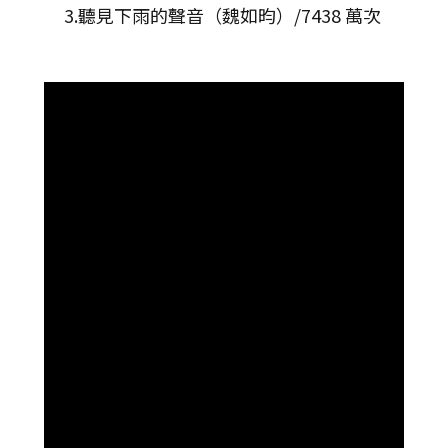
3.聽見下雨的聲音（魏如昀）/7438 萬次