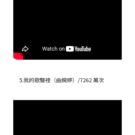
5.我的歌聲裡（曲婉婷）/7262 萬次