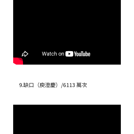
9.缺口（庾澄慶）/6113 萬次