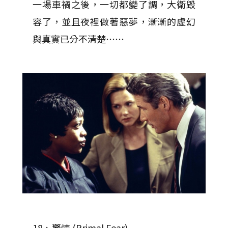
一場車禍之後，一切都變了調，大衛毀
容了，並且夜裡做著惡夢，漸漸的虛幻
與真實已分不清楚⋯⋯
18、驚悚 (Primal Fear)