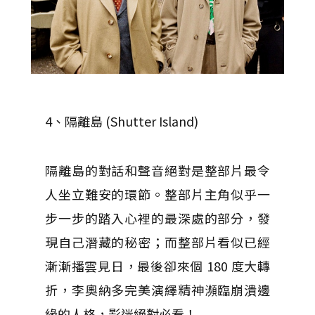
4、隔離島 (Shutter Island)
隔離島的對話和聲音絕對是整部片最令
人坐立難安的環節。整部片主角似乎一
步一步的踏入心裡的最深處的部分，發
現自己潛藏的秘密；而整部片看似已經
漸漸播雲見日，最後卻來個 180 度大轉
折，李奧納多完美演繹精神瀕臨崩潰邊
緣的人格，影迷絕對必看！