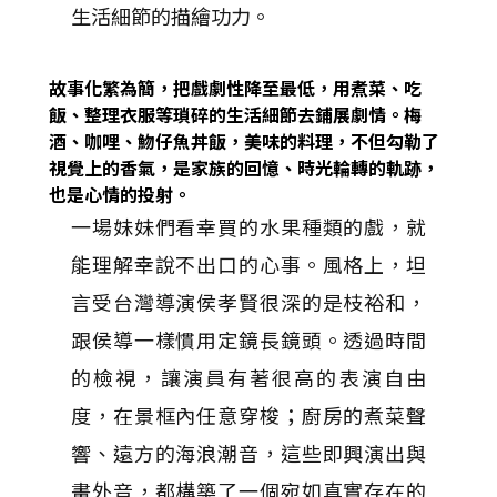
生活細節的描繪功力。
故事化繁為簡，把戲劇性降至最低，用煮菜、吃
飯、整理衣服等瑣碎的生活細節去鋪展劇情。梅
酒、咖哩、魩仔魚丼飯，美味的料理，不但勾勒了
視覺上的香氣，是家族的回憶、時光輪轉的軌跡，
也是心情的投射。
一場妹妹們看幸買的水果種類的戲，就
能理解幸說不出口的心事。風格上，坦
言受台灣導演侯孝賢很深的是枝裕和，
跟侯導一樣慣用定鏡長鏡頭。透過時間
的檢視，讓演員有著很高的表演自由
度，在景框內任意穿梭；廚房的煮菜聲
響、遠方的海浪潮音，這些即興演出與
畫外音，都構築了一個宛如真實存在的