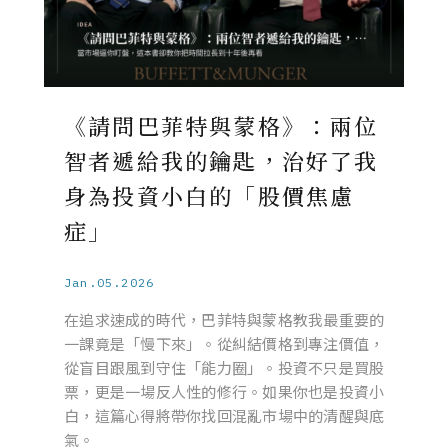
《請問巴菲特與蒙格》：兩位
智者遞給我的鑰匙，治好了我
身為投資小白的「股價焦慮
症」
Jan.05.2026
在追求速成的時代，巴菲特與蒙格教我最重要的
一課竟是「慢下來」。從糾結價格到專注價值，
從盲目跟風到守住「能力圈」。投資不只是買股
票，更是一場反人性的修行。如果你也是投資小
白，這篇心得將帶你找回混亂市場中的清醒與底
氣。