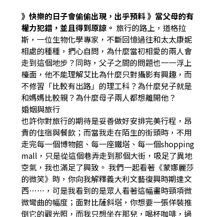
》快樂的日子會偷偷出現，出乎預料 》當父母的有
權力犯錯，並且得到原諒。
旅行的路上，道格拉
斯，一位生物化學專家，不斷回憶過往和太太康妮
相處的種種，捫心自問，為什麼當初相愛的兩人會
走到這個地步？同時，父子之間的問題也一一浮上
檯面，他不能理解艾比為什麼只對攝影有興趣，而
不修習「比較有出路」的理工科？為什麼兒子就是
和媽媽比較親？為什麼母子兩人都想離開他？
婚姻與旅行
也許你對旅行的期待是妥善做好安排完美行程，昂
貴的住宿與餐飲；而當我走在陌生的街頭時，不用
走完每一個博物館、每一座鐵塔、每一個shopping
mall，只是從這個巷弄走到那個大街，吸足了異地
空氣，我也滿足了興致。
我們一起看著《蒙娜麗莎
的微笑》時，你向我解釋義大利文藝復興時期達文
西……，可是我看到的是眾人看著這幅畫時頸項微
微彎曲的幅度；面對比薩斜塔，你想要一張佯裝推
倒它的觀光照，而我只想坐在那兒，喝杯咖啡，過