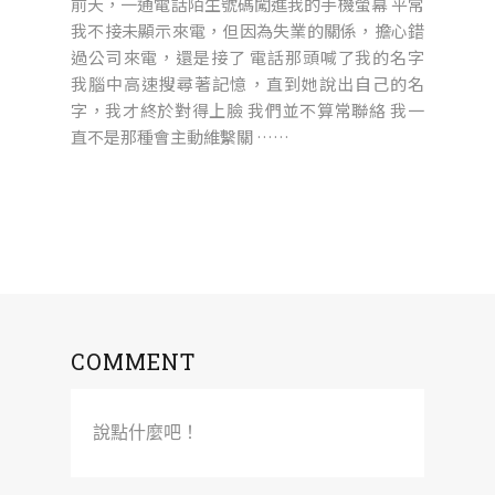
前天，一通電話陌生號碼闖進我的手機螢幕 平常
我不接未顯示來電，但因為失業的關係，擔心錯
過公司來電，還是接了 電話那頭喊了我的名字
我腦中高速搜尋著記憶，直到她說出自己的名
字，我才終於對得上臉 我們並不算常聯絡 我一
直不是那種會主動維繫關 ……
COMMENT
說點什麼吧！