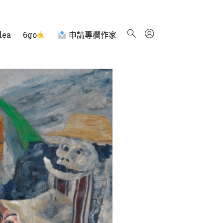
dea
6go
申請專欄作家