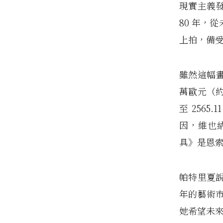
現實主義發
80 年，
上拍，備
雖然這幅畫
萬歐元（約 1
至 256
因，維也
具》是恩
帕特里夏
年的藝術
她希望未