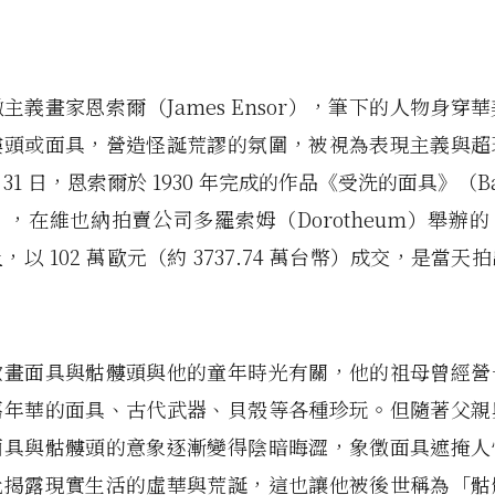
主義畫家恩索爾（James Ensor），筆下的人物身穿
髏頭或面具，營造怪誕荒謬的氛圍，被視為表現主義與超
 31 日，恩索爾於 1930 年完成的作品《受洗的面具》（Bap
es），在維也納拍賣公司多羅索姆（Dorotheum）舉辦
，以 102 萬歐元（約 3737.74 萬台幣）成交，是當天
歡畫面具與骷髏頭與他的童年時光有關，他的祖母曾經營
嘉年華的面具、古代武器、貝殼等各種珍玩。但隨著父親
面具與骷髏頭的意象逐漸變得陰暗晦澀，象徵面具遮掩人
此揭露現實生活的虛華與荒誕，這也讓他被後世稱為「骷