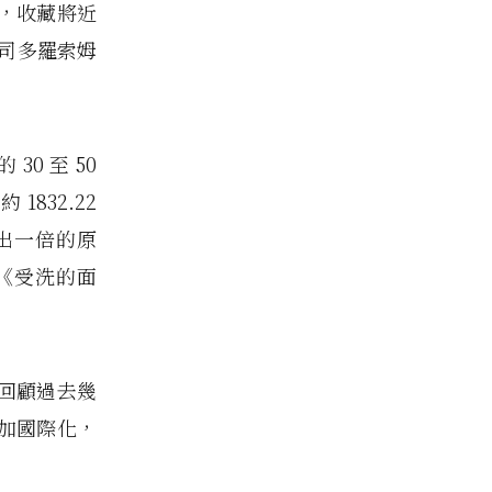
識，收藏將近
公司多羅索姆
0 至 50
 1832.22
高出一倍的原
《受洗的面
回顧過去幾
加國際化，