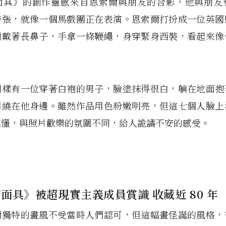
面具》的創作靈感來自恩索爾與朋友的合影，他與朋友
誇張，就像一個馬戲團正在表演。恩索爾打扮成一位英國
則戴著長鼻子，手拿一條鞭繩，身穿緊身西裝，看起來像
同樣有一位穿著白袍的男子，臉塗抹得很白，躺在地面抱
圍繞在他身邊。雖然作品用色粉嫩明亮，但這七個人臉上
難懂，與照片歡樂的氛圍不同，給人詭譎不安的感受。
面具》被超現實主義成員賞識 收藏近 80 年
爾獨特的畫風不受當時人們認可，但這幅畫怪誕的風格，