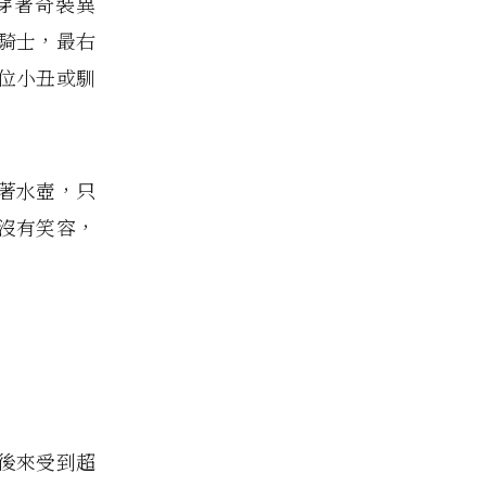
穿著奇裝異
騎士，最右
位小丑或馴
著水壺，只
沒有笑容，
後來受到超