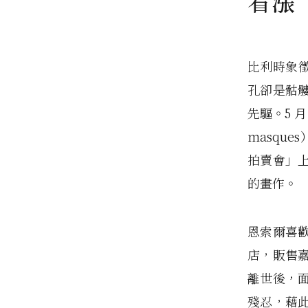
看漲
比利時象徵
孔卻是骷
先驅。5 月
masqu
拍賣會」上
的畫作。
恩索爾喜
店，販售
離世後，
殘忍，藉