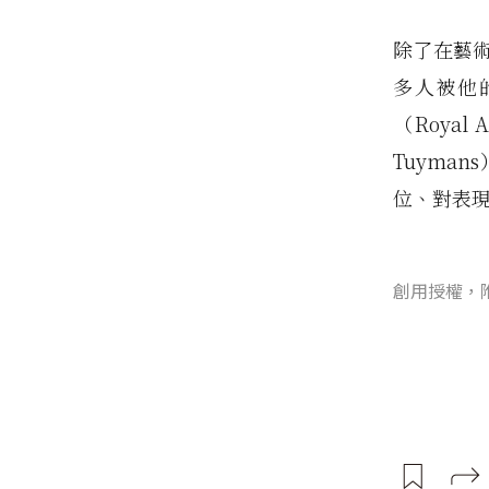
除了在藝
多人被他
（Royal
Tuyma
位、對表
創用授權，