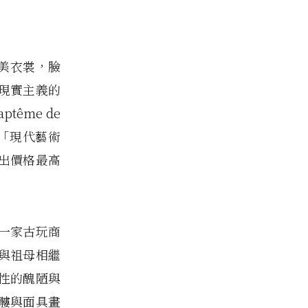
華美衣裳，臉
現實主義的
tême de
的「現代藝術
拍出價格最高
一家古玩商
與祖母相繼
性的醜陋與
髏與面具畫