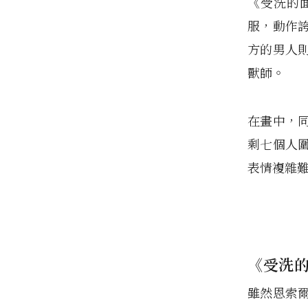
《受洗的
服，動作
方的男人
獸師。
在畫中，
剩七個人
表情複雜
《受洗的
雖然恩索