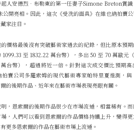
起人安德烈•布勒東的第一任妻子Simone Breton賞
從未公開亮相。因此，這次《受洗的面具》在維也納拍賣
受藏家注目。
的價格最後沒有突破藝術家過去的紀錄，但比原本預期的 3
099.33 至 1832.22 萬台幣），多出 50 至 70 萬歐元（約
5.11 萬台幣），超過將近一倍。針對這次成交價比預期
納拍賣公司多羅索姆的現代藝術專家帕特里夏推測，與
索爾的後期作品、近年來在藝術市場表現亮眼有關。
說明，恩索爾的後期作品很少在市場流通，相當稀有。而
市場，人們可以看到恩索爾的作品價格持續上升，變得更
來有更多恩索爾的作品在藝術市場上流通。