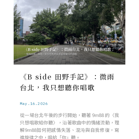
《B side 田野手記》：微雨
台北，我只想聽你唱歌
May.16.2026
從一場台北午後的步行開始，聽著 9m88 的〈我
只想唱歌給你聽〉，沿著歌曲中的情緒流動，理
解9m88如何把感情失落、混沌與自我修復，寫
進旋律之中，唱給「你」聽。