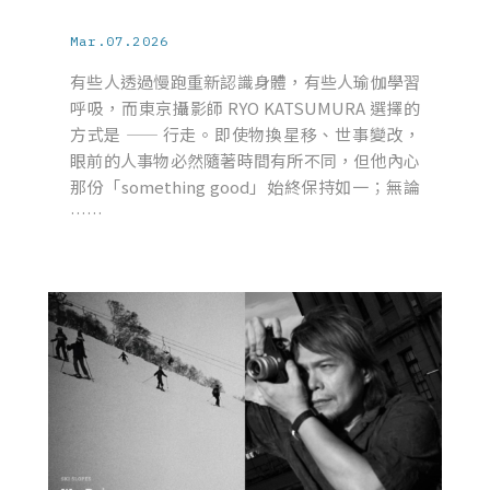
Mar.07.2026
有些人透過慢跑重新認識身體，有些人瑜伽學習
呼吸，而東京攝影師 RYO KATSUMURA 選擇的
方式是 —— 行走。即使物換星移、世事變改，
眼前的人事物必然隨著時間有所不同，但他內心
那份「something good」始終保持如一；無論
……