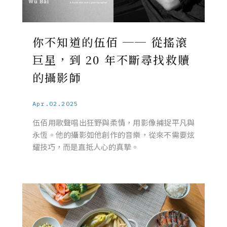
你不知道的伍佰 ── 從搖滾
巨星，到 20 年不斷尋找救贖
的攝影師
Apr.02.2025
伍佰用歌聲唱出狂野與柔情，用影像捕捉平凡與
永恆。他的攝影如他創作的音樂，從來不需要炫
耀技巧，而是直抵人心的真摯。