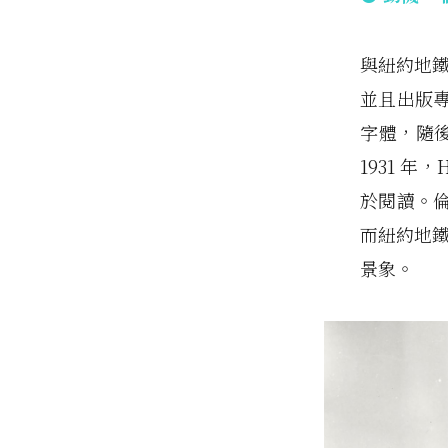
與紐約地鐵
並且出版專
字體，隨後
1931 
於閱讀。
而紐約地鐵
景象。