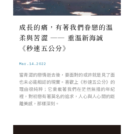
成長的痛，有著我們眷戀的溫
柔與苦澀 ── 重溫新海誠
《秒速五公分》
Mar.14.2022
當青澀的戀情逝去後，要面對的或許就是見了面
也未必能相認的現實。喜歡上《秒速五公分》的
理由很純粹；它乘載著我們在茫然無措的年紀
裡，對初戀有著莫名的追求，人心與人心間的距
離美感，那樣深刻。