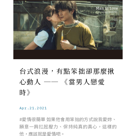
台式浪漫，有點笨拙卻那麼揪
心動人 ── 《當男人戀愛
時》
Apr.21.2021
#愛情很簡單 如果他會用笨拙的方式說我愛妳、
願意一肩扛起壓力、保持純真的真心，這樣的
他，應該就是愛情吧。